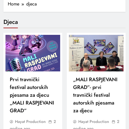
Home
djeca
Djeca
Prvi travnički
„MALI RASPJEVANI
festival autorskih
GRAD”- prvi
pjesama za djecu
travnički festival
„MALI RASPJEVANI
autorskih pjesama
GRAD“
za djecu
Hayat Production
2
Hayat Production
2
godine ago
godine ago