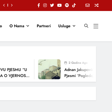
io
O Nama
Partneri
Usluge
2 Godine Ago
U PJESMU “U
Adnan Jakupović Donosi Sn
 O VJERNOSTI,
Pjesmi ‘Pogledaj Me’
ENJA