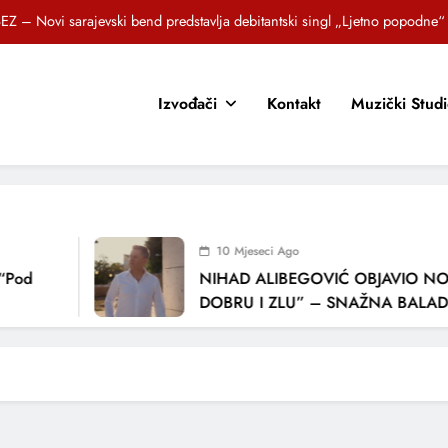
EZ – Novi sarajevski bend predstavlja debitantski singl „Ljetno popodne“
Brat i sestra, Biljana i Tedi Zeroski, predstavljaju novu pjesmu „Sreća je“
Izvođači
Kontakt
Muzički Stud
OR SUNCOKRETI KROZ PJESMU POZVALI MALIŠANE NA DOBRE NAVIKE
zlagić Fazla predstavlja pjesmu “Lejla” iz mjuzikla Travnik je voljeti lako
EZ – Novi sarajevski bend predstavlja debitantski singl „Ljetno popodne“
Brat i sestra, Biljana i Tedi Zeroski, predstavljaju novu pjesmu „Sreća je“
10 Mjeseci Ago
OR SUNCOKRETI KROZ PJESMU POZVALI MALIŠANE NA DOBRE NAVIKE
“Pod
NIHAD ALIBEGOVIĆ OBJAVIO NOV
DOBRU I ZLU” – SNAŽNA BALADA
LJUBAVI I VREMENU KOJE NAS MIJ