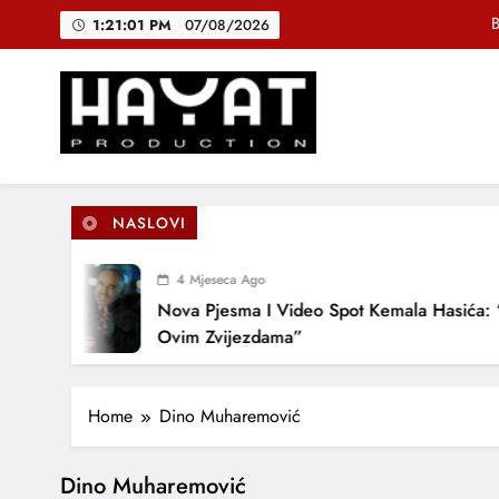
Skip
B
1:21:01 PM
07/08/2026
to
content
DJEČIJI H
Muhamed Fa
Hayat Production
Promocija domaće muzike
B
NASLOVI
4 Mjeseca Ago
DJEČIJI H
Nova Pjesma I Video Spot Kemala Hasića: 
Ovim Zvijezdama”
Home
Dino Muharemović
Dino Muharemović