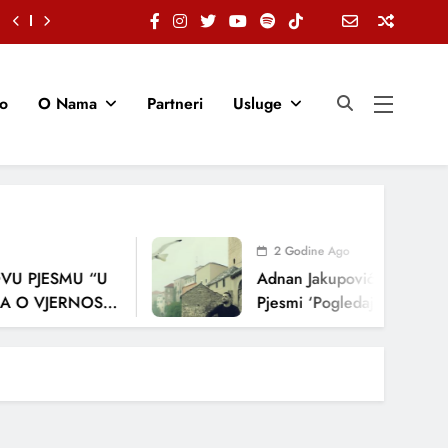
io
O Nama
Partneri
Usluge
2 Godine Ago
U PJESMU “U
Adnan Jakupović Donosi Sn
 O VJERNOSTI,
Pjesmi ‘Pogledaj Me’
ENJA