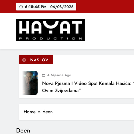
Skip
6:18:45 PM
06/08/2026
to
content
DJEČIJI H
B
Hayat Production
Promocija domaće muzike
NASLOVI
DJEČIJI H
4 Mjeseca Ago
Nova Pjesma I Video Spot Kemala Hasića: “
Ovim Zvijezdama”
Home
deen
Deen