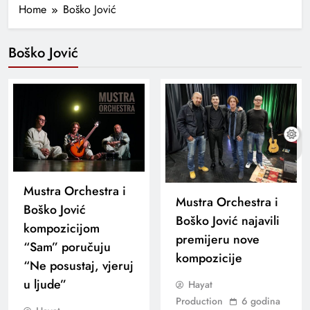
Home
Boško Jović
Boško Jović
Mustra Orchestra i
Mustra Orchestra i
Boško Jović
Boško Jović najavili
kompozicijom
premijeru nove
“Sam” poručuju
kompozicije
“Ne posustaj, vjeruj
u ljude”
Hayat
Production
6 godina