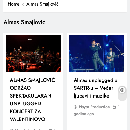
Home
Almas Smajlović
Almas Smajlović
ALMAS SMAJLOVIĆ
Almas unplugged u
ODRŽAO
SARTR-u – Večer
SPEKTAKULARAN
ljubavi i muzike
UNPLUGGED
Hayat Production
1
KONCERT ZA
godina ago
VALENTINOVO