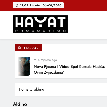
Skip
11:02:24 AM
06/08/2026
to
content
DJEČIJI H
B
Hayat Production
Promocija domaće muzike
NASLOVI
DJEČIJI H
4 Mjeseca Ago
Nova Pjesma I Video Spot Kemala Hasića: 
Ovim Zvijezdama”
Home
aldino
Aldino