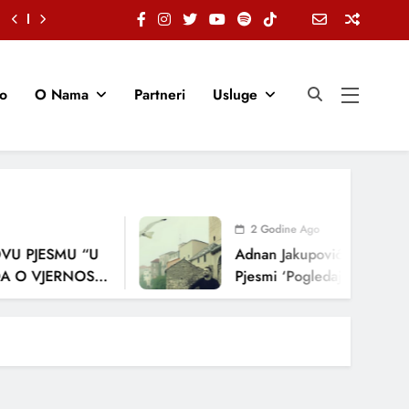
io
O Nama
Partneri
Usluge
2 Godine Ago
U PJESMU “U
Adnan Jakupović Donosi Sn
 O VJERNOSTI,
Pjesmi ‘Pogledaj Me’
ENJA