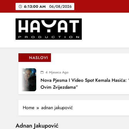
Skip
6:13:00 AM
06/08/2026
to
content
DJEČIJI H
B
Hayat Production
Promocija domaće muzike
NASLOVI
DJEČIJI H
4 Mjeseca Ago
Nova Pjesma I Video Spot Kemala Hasića: “Po
Ovim Zvijezdama”
Home
adnan jakupović
Adnan Jakupović