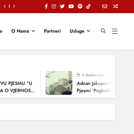
io
O Nama
Partneri
Usluge
2 Godine Ago
PJESMU “U
Adnan Jakupović Donosi Snaž
 VJERNOSTI,
Pjesmi ‘Pogledaj Me’
JA