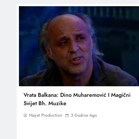
Vrata Balkana: Dino Muharemović I Magični
Svijet Bh. Muzike
Hayat Production
3 Godine Ago