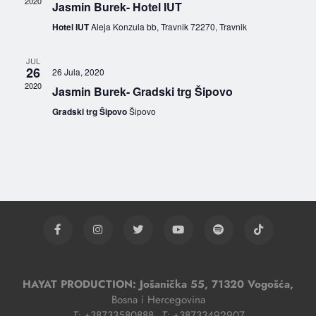
2020
Jasmin Burek- Hotel IUT
1 Mjesec Ago
Hotel IUT
Aleja Konzula bb, Travnik 72270, Travnik
Muriz Kurudžija: “Publika me vratila
pjesmama koje nikada nije zaboravila”
JUL
26
26 Jula, 2020
1 Mjesec Ago
2020
Jasmin Burek- Gradski trg Šipovo
Nedim Šestić objavio novu pjesmu “Bosna i
Hercegovina” u saradnji sa Horom OŠ
Gradski trg Šipovo
Šipovo
“Umihana Čuvidina”
1 Mjesec Ago
Grupa Retro predstavila novi singl „Ti znaš“
HAYAT PRODUCTION: Jošanička 55, 71320 Vogošća,
Bosna i Hercegovina
T:
+38733580888,
T:
+38733492907