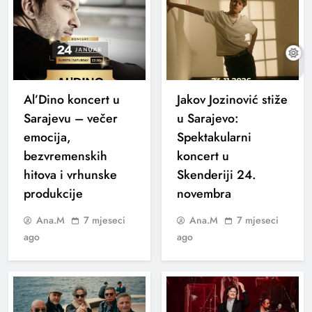
Al’Dino koncert u
Jakov Jozinović stiže
Sarajevu – večer
u Sarajevo:
emocija,
Spektakularni
bezvremenskih
koncert u
hitova i vrhunske
Skenderiji 24.
produkcije
novembra
Ana.M
7 mjeseci
Ana.M
7 mjeseci
ago
ago