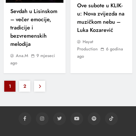
Ove subote u KLIK-
Sevdah u Lisinskom
u: Nova zvijezda na
– večer emocije,
muzičkom nebu –
tradicije i
Luka Kozarević
bezvremenskih
Hayat
melodija
Production
6 godina
Ana.M
9 mjeseci
ago
ago
1
2