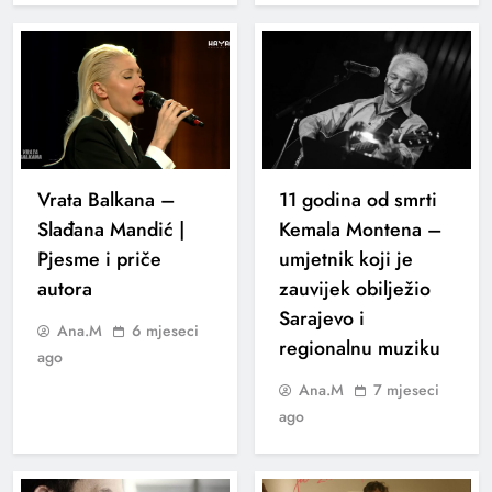
Vrata Balkana –
11 godina od smrti
Slađana Mandić |
Kemala Montena –
Pjesme i priče
umjetnik koji je
autora
zauvijek obilježio
Sarajevo i
Ana.M
6 mjeseci
regionalnu muziku
ago
Ana.M
7 mjeseci
ago