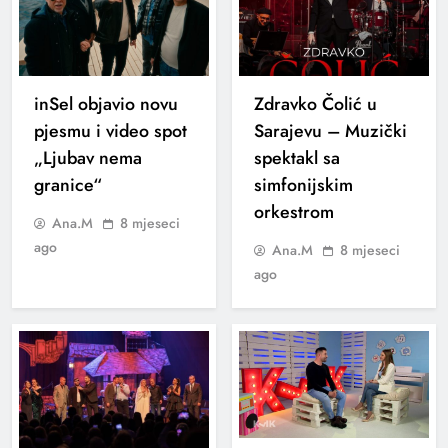
inSel objavio novu
Zdravko Čolić u
pjesmu i video spot
Sarajevu – Muzički
„Ljubav nema
spektakl sa
granice“
simfonijskim
orkestrom
Ana.M
8 mjeseci
ago
Ana.M
8 mjeseci
ago