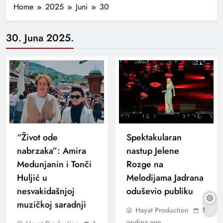
Home
2025
Juni
30
30. Juna 2025.
“Život ode
Spektakularan
nabrzaka”: Amira
nastup Jelene
Medunjanin i Tonči
Rozge na
Huljić u
Melodijama Jadrana
nesvakidašnjoj
oduševio publiku
muzičkoj saradnji
Hayat Production
1
godina ago