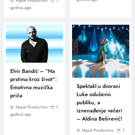
Hayat Production
1
godina ago
Elvir Bandić – “Na
prstima kroz život”:
Spektakl u dvorani
Emotivna muzička
Luke oduševio
priča
publiku, a
Hayat Production
1
iznenađenje večeri
godina ago
– Aldina Beširević!
Hayat Production
1