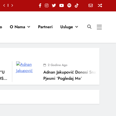
io
O Nama
Partneri
Usluge
2 Godine Ago
U
Adnan Jakupović Donosi Snažnu Emociju
TI,
Pjesmi ‘Pogledaj Me’