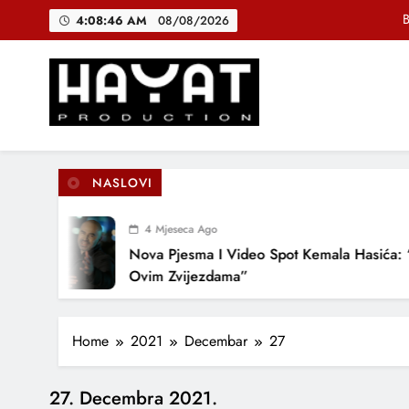
Skip
B
4:08:47 AM
08/08/2026
to
content
DJEČIJI H
Muhamed Fa
Hayat Production
Promocija domaće muzike
B
NASLOVI
4 Mjeseca Ago
DJEČIJI H
Nova Pjesma I Video Spot Kemala Hasića: “
Ovim Zvijezdama”
Home
2021
Decembar
27
27. Decembra 2021.