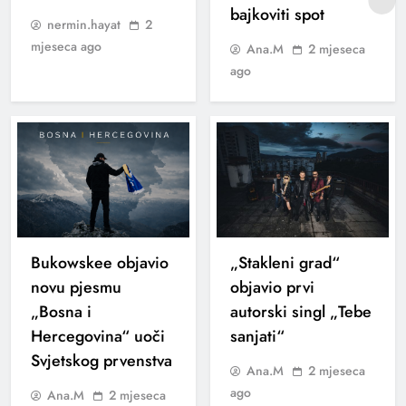
bajkoviti spot
nermin.hayat
2
mjeseca ago
Ana.M
2 mjeseca
ago
Bukowskee objavio
„Stakleni grad“
novu pjesmu
objavio prvi
„Bosna i
autorski singl „Tebe
Hercegovina“ uoči
sanjati“
Svjetskog prvenstva
Ana.M
2 mjeseca
ago
Ana.M
2 mjeseca