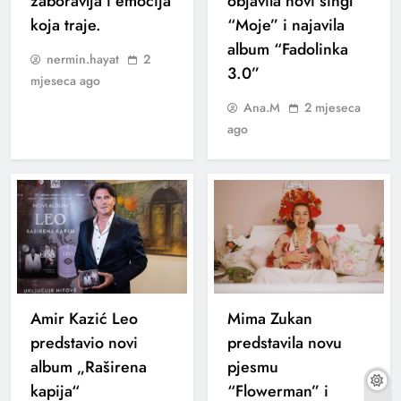
zaboravlja i emocija
objavila novi singl
koja traje.
“Moje” i najavila
album “Fadolinka
nermin.hayat
2
3.0”
mjeseca ago
Ana.M
2 mjeseca
ago
Amir Kazić Leo
Mima Zukan
predstavio novi
predstavila novu
album „Raširena
pjesmu
kapija“
“Flowerman” i