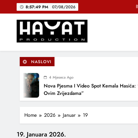
Skip
B
8:57:49 PM
07/08/2026
to
content
DJEČIJI H
Muhamed Fa
Hayat Production
Promocija domaće muzike
B
NASLOVI
4 Mjeseca Ago
DJEČIJI H
Nova Pjesma I Video Spot Kemala Hasića: “
Ovim Zvijezdama”
Home
2026
Januar
19
19. Januara 2026.