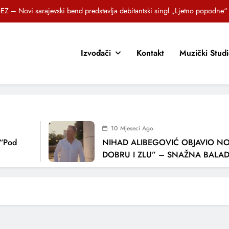
EZ – Novi sarajevski bend predstavlja debitantski singl „Ljetno popodne“
Brat i sestra, Biljana i Tedi Zeroski, predstavljaju novu pjesmu „Sreća je“
Izvođači
Kontakt
Muzički Stud
OR SUNCOKRETI KROZ PJESMU POZVALI MALIŠANE NA DOBRE NAVIKE
zlagić Fazla predstavlja pjesmu “Lejla” iz mjuzikla Travnik je voljeti lako
EZ – Novi sarajevski bend predstavlja debitantski singl „Ljetno popodne“
Brat i sestra, Biljana i Tedi Zeroski, predstavljaju novu pjesmu „Sreća je“
10 Mjeseci Ago
OR SUNCOKRETI KROZ PJESMU POZVALI MALIŠANE NA DOBRE NAVIKE
Pod
NIHAD ALIBEGOVIĆ OBJAVIO NOV
DOBRU I ZLU” – SNAŽNA BALADA
LJUBAVI I VREMENU KOJE NAS MIJ