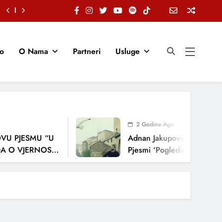
io
O Nama
Partneri
Usluge
2 Godine Ago
U PJESMU “U
Adnan Jakupović Donosi Sn
 O VJERNOSTI,
Pjesmi ‘Pogledaj Me’
ENJA