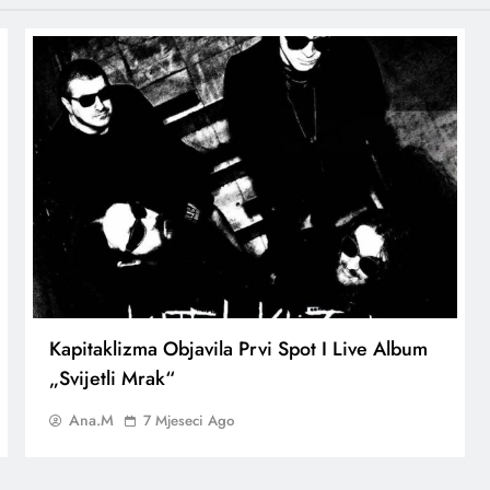
Kapitaklizma Objavila Prvi Spot I Live Album
„Svijetli Mrak“
Ana.M
7 Mjeseci Ago