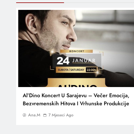
Al’Dino Koncert U Sarajevu – Večer Emocija,
Bezvremenskih Hitova I Vrhunske Produkcije
Ana.M
7 Mjeseci Ago