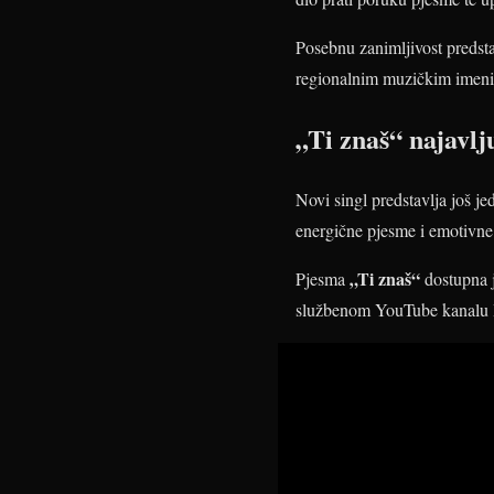
Posebnu zanimljivost predst
regionalnim muzičkim imenim
„Ti znaš“ najavl
Novi singl predstavlja još 
energične pjesme i emotivne
„Ti znaš“
Pjesma
dostupna j
službenom YouTube kanalu 