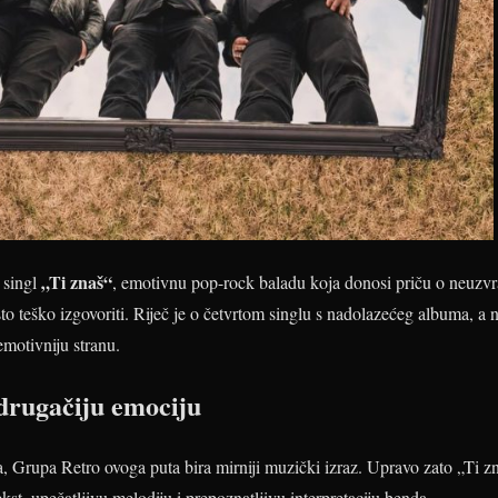
„Ti znaš“
 singl
, emotivnu pop-rock baladu koja donosi priču o neuzvra
sto teško izgovoriti. Riječ je o četvrtom singlu s nadolazećeg albuma, a 
emotivniju stranu.
 drugačiju emociju
a, Grupa Retro ovoga puta bira mirniji muzički izraz. Upravo zato „Ti 
ekst, upečatljivu melodiju i prepoznatljivu interpretaciju benda.