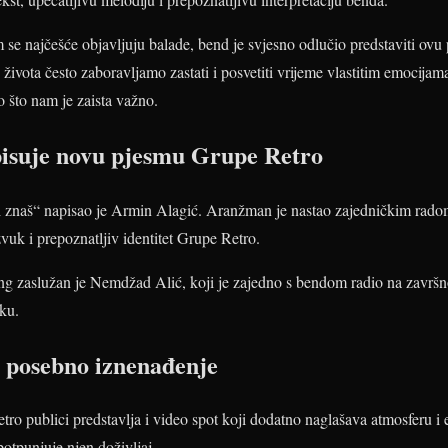
em se najčešće objavljuju balade, bend je svjesno odlučio predstaviti ov
vota često zaboravljamo zastati i posvetiti vrijeme vlastitim emocijam
no što nam je zaista važno.
pisuje novu pjesmu Grupe Retro
i znaš“ napisao je Armin Alagić. Aranžman je nastao zajedničkim rado
vuk i prepoznatljiv identitet Grupe Retro.
ing zaslužan je Nemdžad Alić, koji je zajedno s bendom radio na završ
ku.
i posebno iznenađenje
o publici predstavlja i video spot koji dodatno naglašava atmosferu i e
potpunjuje njen doživljaj.