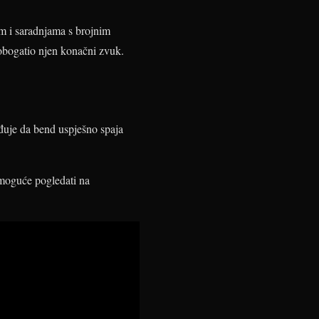
m i saradnjama s brojnim
obogatio njen konačni zvuk.
đuje da bend uspješno spaja
 moguće pogledati na