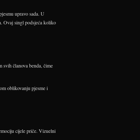
u pjesmu upravo sada. U
a. Ovaj singl podsjeća koliko
m svih članova benda, čime
nom oblikovanju pjesme i
mociju cijele priče. Vizuelni