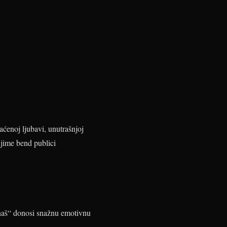
ćenoj ljubavi, unutrašnjoj
njime bend publici
znaš“ donosi snažnu emotivnu