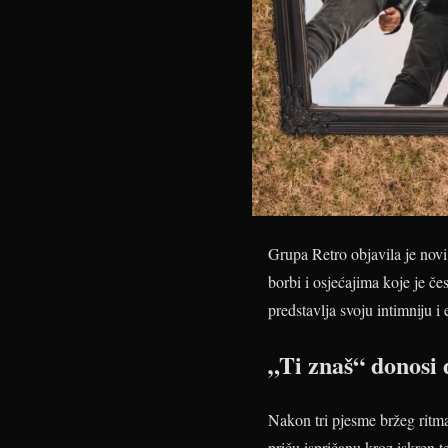
Grupa Retro objavila je novi
borbi i osjećajima koje je če
predstavlja svoju intimniju i 
„Ti znaš“ donosi
Nakon tri pjesme bržeg ritm
priču ispričanu kroz iskren t