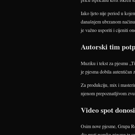
Iako ljeto nije period u koj
današnjem ubrzanom načinu ži
je važno usporiti i cijeniti o
Autorski tim pot
Muziku i tekst za pjesmu „T
je pjesma dobila autentičan z
Za produkciju, mix i master
njenom prepoznatljivom zvu
Video spot donos
Osim nove pjesme, Grupa Retr
dio prati poruku pjesme te u