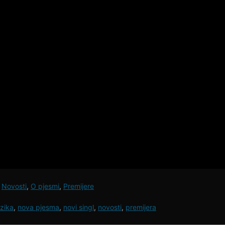
,
Novosti
,
O pjesmi
,
Premijere
zika
,
nova pjesma
,
novi singl
,
novosti
,
premijera