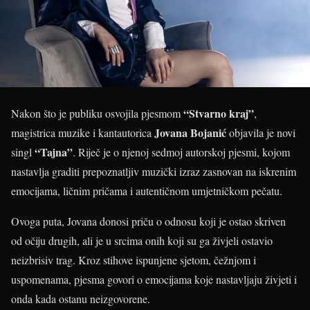
“Stvarno kraj”
Nakon što je publiku osvojila pjesmom
,
Jovana Bojanić
magistrica muzike i kantautorica
objavila je novi
“Tajna”
singl
. Riječ je o njenoj sedmoj autorskoj pjesmi, kojom
nastavlja graditi prepoznatljiv muzički izraz zasnovan na iskrenim
emocijama, ličnim pričama i autentičnom umjetničkom pečatu.
Ovoga puta, Jovana donosi priču o odnosu koji je ostao skriven
od očiju drugih, ali je u srcima onih koji su ga živjeli ostavio
neizbrisiv trag. Kroz stihove ispunjene sjetom, čežnjom i
uspomenama, pjesma govori o emocijama koje nastavljaju živjeti i
onda kada ostanu neizgovorene.