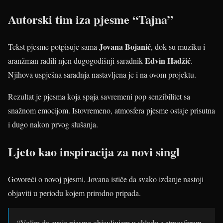
Autorski tim iza pjesme “Tajna”
Jovana Bojanić
Tekst pjesme potpisuje sama
, dok su muziku i
Edvin Hadžić
aranžman radili njen dugogodišnji saradnik
.
Njihova uspješna saradnja nastavljena je i na ovom projektu.
Rezultat je pjesma koja spaja savremeni pop senzibilitet sa
snažnom emocijom. Istovremeno, atmosfera pjesme ostaje prisutna
i dugo nakon prvog slušanja.
Ljeto kao inspiracija za novi singl
Govoreći o novoj pjesmi, Jovana ističe da svako izdanje nastoji
objaviti u periodu kojem prirodno pripada.
“Volim da svoje pjesme objavljujem u skladu s atmosferom