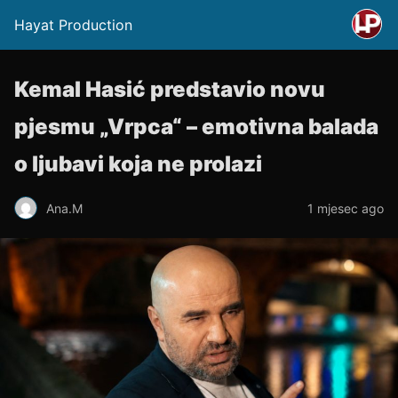
Hayat Production
Kemal Hasić predstavio novu
pjesmu „Vrpca“ – emotivna balada
o ljubavi koja ne prolazi
Ana.M
1 mjesec ago