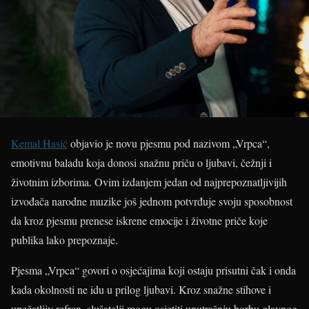
Kemal Hasić
objavio je novu pjesmu pod nazivom „Vrpca“,
emotivnu baladu koja donosi snažnu priču o ljubavi, čežnji i
životnim izborima. Ovim izdanjem jedan od najprepoznatljivijih
izvođača narodne muzike još jednom potvrđuje svoju sposobnost
da kroz pjesmu prenese iskrene emocije i životne priče koje
publika lako prepoznaje.
Pjesma „Vrpca“ govori o osjećajima koji ostaju prisutni čak i onda
kada okolnosti ne idu u prilog ljubavi. Kroz snažne stihove i
upečatljiv refren, slušatelji mogu osjetiti unutrašnju borbu glavnog