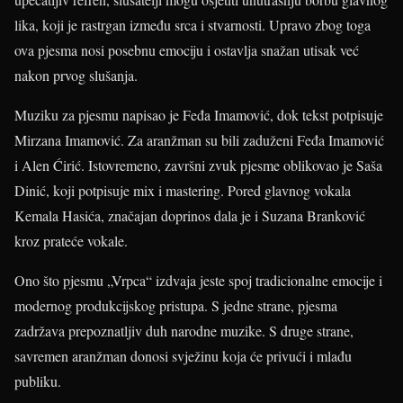
lika, koji je rastrgan između srca i stvarnosti. Upravo zbog toga
ova pjesma nosi posebnu emociju i ostavlja snažan utisak već
nakon prvog slušanja.
Muziku za pjesmu napisao je Feđa Imamović, dok tekst potpisuje
Mirzana Imamović. Za aranžman su bili zaduženi Feđa Imamović
i Alen Ćirić. Istovremeno, završni zvuk pjesme oblikovao je Saša
Dinić, koji potpisuje mix i mastering. Pored glavnog vokala
Kemala Hasića, značajan doprinos dala je i Suzana Branković
kroz prateće vokale.
Ono što pjesmu „Vrpca“ izdvaja jeste spoj tradicionalne emocije i
modernog produkcijskog pristupa. S jedne strane, pjesma
zadržava prepoznatljiv duh narodne muzike. S druge strane,
savremen aranžman donosi svježinu koja će privući i mlađu
publiku.