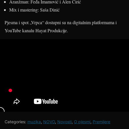
Aranžman: Feđa Imamović i Alen Ćirić
Mix i mastering: Saša Dinić
Pjesma i spot „Vrpca“ dostupni su na digitalnim platformama i
YouTube kanalu Hayat Produkcije.
Categories:
muzika
,
NOVO
,
Novosti
,
O pjesmi
,
Premijere