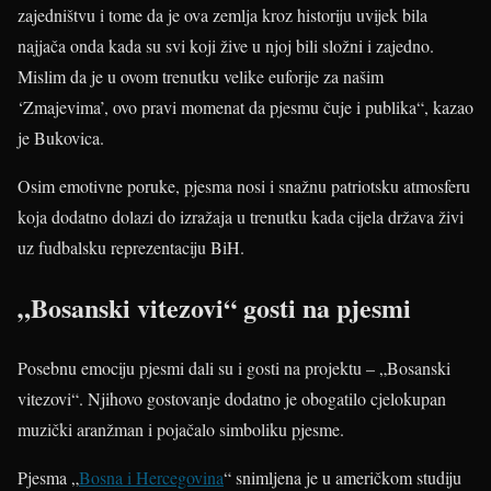
zajedništvu i tome da je ova zemlja kroz historiju uvijek bila
najjača onda kada su svi koji žive u njoj bili složni i zajedno.
Mislim da je u ovom trenutku velike euforije za našim
‘Zmajevima’, ovo pravi momenat da pjesmu čuje i publika“, kazao
je Bukovica.
Osim emotivne poruke, pjesma nosi i snažnu patriotsku atmosferu
koja dodatno dolazi do izražaja u trenutku kada cijela država živi
uz fudbalsku reprezentaciju BiH.
„Bosanski vitezovi“ gosti na pjesmi
Posebnu emociju pjesmi dali su i gosti na projektu – „Bosanski
vitezovi“. Njihovo gostovanje dodatno je obogatilo cjelokupan
muzički aranžman i pojačalo simboliku pjesme.
Pjesma „
Bosna i Hercegovina
“ snimljena je u američkom studiju