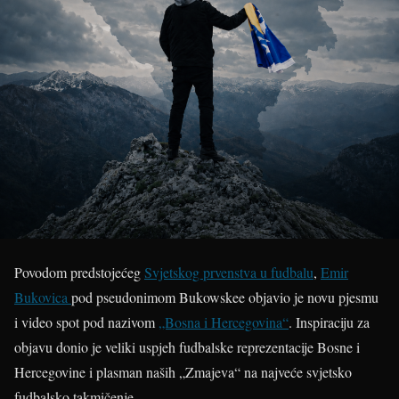
Povodom predstojećeg
Svjetskog prvenstva u fudbalu
,
Emir
Bukovica
pod pseudonimom Bukowskee objavio je novu pjesmu
i video spot pod nazivom
„Bosna i Hercegovina“
. Inspiraciju za
objavu donio je veliki uspjeh fudbalske reprezentacije Bosne i
Hercegovine i plasman naših „Zmajeva“ na najveće svjetsko
fudbalsko takmičenje.