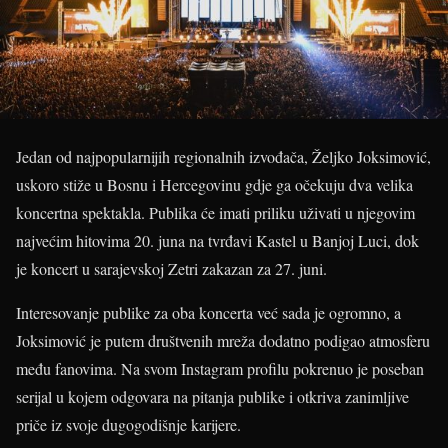
Jedan od najpopularnijih regionalnih izvođača, Željko Joksimović,
uskoro stiže u Bosnu i Hercegovinu gdje ga očekuju dva velika
koncertna spektakla. Publika će imati priliku uživati u njegovim
najvećim hitovima 20. juna na tvrđavi Kastel u Banjoj Luci, dok
je koncert u sarajevskoj Zetri zakazan za 27. juni.
Interesovanje publike za oba koncerta već sada je ogromno, a
Joksimović je putem društvenih mreža dodatno podigao atmosferu
među fanovima. Na svom Instagram profilu pokrenuo je poseban
serijal u kojem odgovara na pitanja publike i otkriva zanimljive
priče iz svoje dugogodišnje karijere.