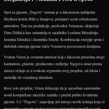
Spot za pjesmu „Tragovi“ sniman je u luksuznom ambijentu
SkyBara hotela Hills u Sarajevu, pružajući sceni sofisticiranu
atmosferu. Tim iza produkcije, predvođen Vexonom, uključuje
Dino Džihića kao snimatelja te saradnike Lordana Muzaferiju,
Jasmina Efendića i Jasminka Smolu. Kombinacija energije spota i
dubokih emocija pjesme ističe Vexonovu posvećenost detaljima.
Vedran Vexon je svestrani muzičar koji s lakoćom preuzima uloge
kantautora, gitariste, producenta i reditelja. Njegova strast prema
muzici očituje se u svakom segmentu ovog projekta, od teksta i
melodije do vizualnog identiteta.
Kroz solo projekat, Vexon dokazuje da je sposoban samostalno
nositi kompleksne muzičke zadatke i pružiti publici kvalitetne
pjesme. Uz “Tragove”, najavljuje još mnogo novih izdanja koja će
nesumnjivo ostaviti snažan pečat na regionalnoj muzičkoj sceni.