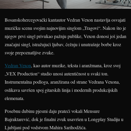
Bosanskohercegovački kantautor Vedran Vexon nastavlja osvajati
muzičku scenu svojim najnovijim singlom „Tragovi“. Nakon što je
njegov prvi singl privukao pažnju publike, Vexon donosi još jedan
značajni singl, istražujući ljubav, čežnju i unutrašnje borbe kroz
svoje prepoznatljive zvuke.
Vedran Vexon
, kao autor muzike, teksta i aranžmana, kroz svoj
„VEX Production“ studio unosi autentičnost u svaki ton.
Instrumentalna podloga, aranžirana od strane Vedrana Vexona,
oslikava savršen spoj gitarskih linija i modernih produkcijskih
elemenata.
Posebnu dubinu pjesmi daju prateći vokali Mensure
Bajraktarević, dok je finalni zvuk usavršen u Longplay Studiju u
Ljubljani pod vodstvom Mahira Sarihodžića.