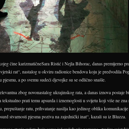
ojeg čine karizmatičneSara Ristić i Nejla Bihorac, danas premijerno pr
svjetski rat“, nastalog u okviru radionice bendova koju je predvodila Po
ju pjesmu, a po svemu sudeći djevojke su se odlično snašle.
relevantna zbog novonastalog ukrajinskog rata, a danas iznova postaje b
 tekstualno prati temu apsurda i iznemoglosti u svijetu koji više ne zna 
lu, prepuštanje ratu, prihvatanje nasilja kao jedinog oblika komunikacij
surd stvarnosti pjesma poziva na zajednički inat“, kazali su iz Bluzza.