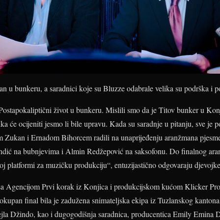
iman u bunkeru, a saradnici koje su Bluzze odabrale velika su podrška i 
Postapokaliptični život u bunkeru. Mislili smo da je Titov bunker u Kon
ika će ocijeniti jesmo li bile upravu. Kada su saradnje u pitanju, sve je
 Zukan i Ernadom Bihorcem radili na unaprijeđenju aranžmana pjesme.
endić na bubnjevima i Almin Redžepović na saksofonu. Do finalnog ar
j platformi za muzičku produkciju“, entuzijastično odgovaraju djevojke
 sa Agencijom Prvi korak iz Konjica i produkcijskom kućom Klicker Prod
lokupan final bila je zadužena snimateljska ekipa iz Tuzlanskog kanto
jla Džindo, kao i dugogodišnja saradnica, producentica Emily Emina D