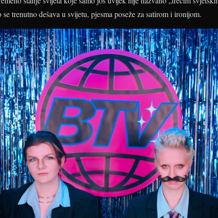
remeno stanje svijeta koje samo još uvijek nije nazvano „trećim svjets
 se trenutno dešava u svijetu, pjesma poseže za satirom i ironijom.