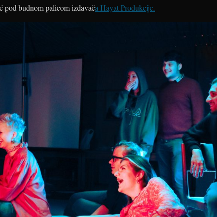
ić pod budnom palicom izdavač
a Hayat Produkcije.