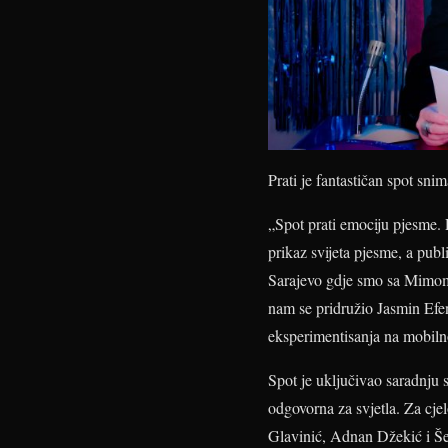
Prati je fantastičan spot sn
„Spot prati emociju pjesme. 
prikaz svijeta pjesme, a publ
Sarajevo gdje smo sa Mimom
nam se pridružio Jasmin Ef
eksperimentisanja na mobilno
Spot je uključivao saradnju
odgovorna za svjetla. Za cje
Glavinić, Adnan Džekić i Še