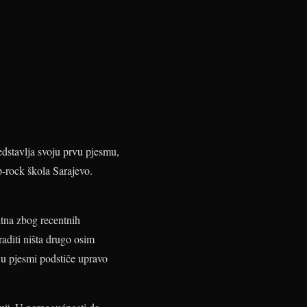
edstavlja svoju prvu pjesmu,
p-rock škola Sarajevo.
itna zbog recentnih
raditi ništa drugo osim
e u pjesmi podstiče upravo