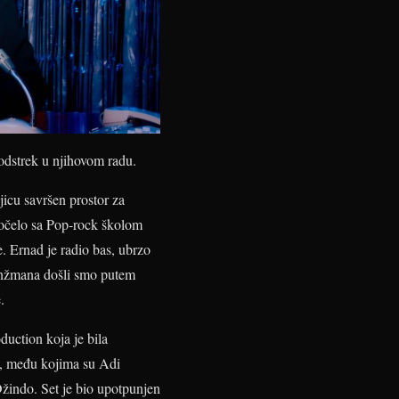
podstrek u njihovom radu.
jicu savršen prostor za
 počelo sa Pop-rock školom
 Ernad je radio bas, ubrzo
anžmana došli smo putem
.
uction koja je bila
na, među kojima su Adi
žindo. Set je bio upotpunjen