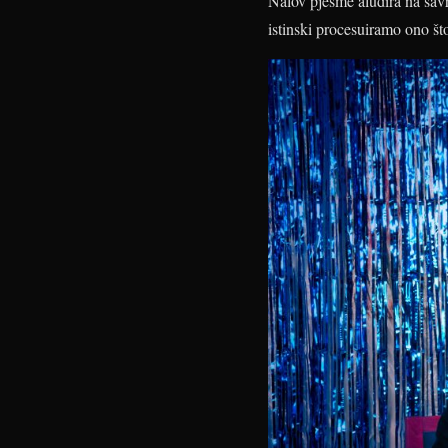
Nalov pjesme aludira na sav
istinski procesuiramo ono što