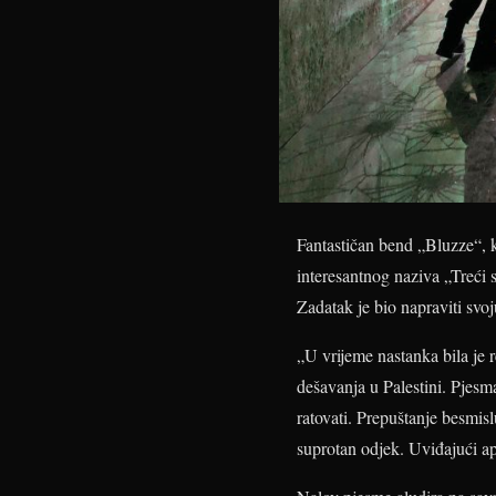
Fantastičan bend „Bluzze“, k
interesantnog naziva „Treći 
Zadatak je bio napraviti svo
„U vrijeme nastanka bila je 
dešavanja u Palestini. Pjesma
ratovati. Prepuštanje besmis
suprotan odjek. Uviđajući ap