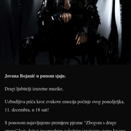
Jovana Bojanić u punom sjaju.
Dragi ljubitelji izuzetne muzike,
Uzbudljiva priča kroz zvukove emocija počinje ovog ponedjeljka,
11. decembra, u 18 sati!
S ponosom najavljujemo premijeru pjesme “Zbogom s druge
strane” koja dolazi izvanrednim vokalnim izražajem sjajne Jovane