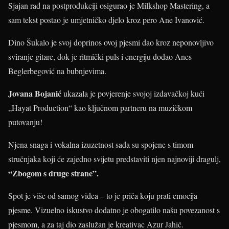
Sjajan rad na postprodukciji osigurao je Milkshop Mastering, a
sam tekst postao je umjetničko djelo kroz pero Ane Ivanović.
Dino Šukalo je svoj doprinos ovoj pjesmi dao kroz neponovljivo
sviranje gitare, dok je ritmički puls i energiju dodao Anes
Beglerbegović na bubnjevima.
Jovana Bojanić
ukazala je povjerenje svojoj izdavačkoj kući
„Hayat Production“ kao ključnom partneru na muzičkom
putovanju!
Njena snaga i vokalna izuzetnost sada su spojene s timom
stručnjaka koji će zajedno svijetu predstaviti njen najnoviji dragulj,
“Zbogom s druge strane”.
Spot je više od samog videa – to je priča koju prati emocija
pjesme. Vizuelno iskustvo dodatno je obogatilo našu povezanost s
pjesmom, a za taj dio zaslužan je kreativac Azur Jahić.