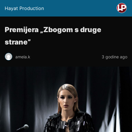
Hayat Production
Premijera „Zbogom s druge
strane”
amela.k
3 godine ago