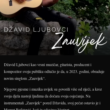
Džavid Ljubovci kao vrsni muzičar, gitarista, producent i
kompozitor svoju publiku odlučio je da, u 2023. godini, obraduje
novim singlom „Zauvijek“.
Njegove pjesme i muzika uvijek su govorili više od riječi, a kroz
svoja djela nastoji ljudima da dočara svoja osjećanja. Na
instrumentali „Zauvijek“ pored Džavida, svoj pečat ostavio je i
Mamut Rufatović, koji je odsvirao klarinet.