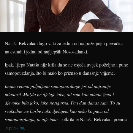
Nataša Bekvalac dugo važi za jednu od najpoželjnijih pjevačica
na estradi i jednu od najljepših Novosađanki.
Ipak, lijepa Nataša nije krila da se ne osjeća uvijek poželjno i puno
samopouzdanja, što bi malo ko priznao u današnje vrijeme.
Imam veoma poljuljano samopouzdanje još od najranije
mladosti. Možda ne djeluje tako, ali sam kao mlada žena i
djevojka bila jako, jako nesigurna. Pa i dan danas sam. To su
svakodnevne borbe i ako djelujem kao neko ko puca od
samopouzdanja, to nije tako
– otkrila je Nataša Bekvalac, prenosi
express.ba
.