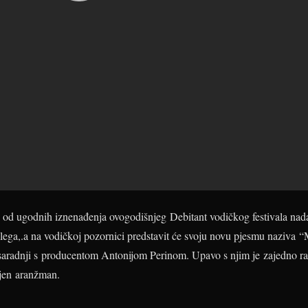
e od ugodnih iznenađenja ovogodišnjeg Debitant vodičkog festivala nad
lega,.a na vodičkoj pozornici predstavit će svoju novu pjesmu naziva “M
u saradnji s producentom Antonijom Perinom. Upavo s njim je zajedno ra
njen aranžman.