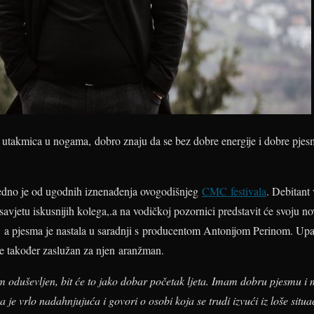
je utakmica u nogama, dobro znaju da se bez dobre energije i dobre pjes
jedno je od ugodnih iznenađenja ovogodišnjeg
CMC festivala
. Debitant
avjetu iskusnijih kolega,
.
a na vodičkoj pozornici predstavit će svoju 
r, a pjesma je nastala u saradnji s producentom Antonijom Perinom. Upa
je također zaslužan za njen aranžman.
 oduševljen, bit će to jako dobar početak ljeta. Imam dobru pjesmu i 
 je vrlo nadahnjujuća i govori o osobi koja se trudi izvući iz loše situ