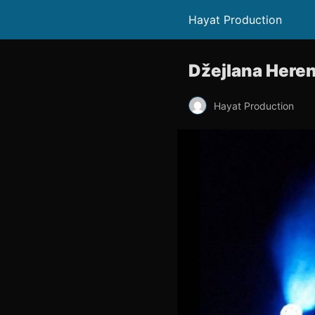
Hayat Production
Džejlana Herend
Hayat Production