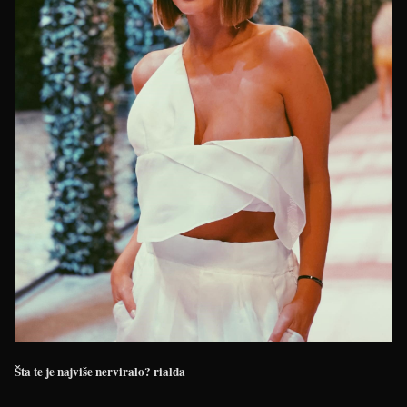
Šta te je najviše nerviralo?
rialda