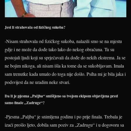
Jesi li strahovala od fizičkog sukoba?
-Nisam strahovala od fizičkog sukoba, nalazili smo se na mjestu
gdje i ne može da dođe tako lako do nekog obračuna. Tu su
postojali ljudi koji su sprječavali da dođe do nekih ekstrema. Ja se
ne bojim nikoga, ali nisam išla ka tome da se sukobljavam. Imala
sam trenutke kada umalo do toga nije došlo. Psiha mi je bila jaka i
podsvijest da ne uradim neke stvari.
Da li je pjesma „Paljba“ smišljeno sa tvojom ekipom objavljena pred
samo finale „Zadruge“?
-Pjesma „Paljba“ je snimljena godinu i po prije finala. Trebala je
izaći prošlo ljeto, dobila sam poziv za „Zadrugu“ i u dogovoru sa