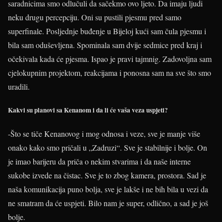
saradnicima smo odlučuli da sačekmo ovo ljeto. Da imaju ljudi
neku drugu percepciju. Oni su pustili pjesmu pred samo
superfinale. Posljednje buđenje u Bijeloj kući sam čula pjesmu i
bila sam oduševljena. Spominala sam dvije sedmice pred kraj i
očekivala kada će pjesma. Ispao je pravi tajmnig. Zadovoljna sam
cjelokupnim projektom, reakcijama i ponosna sam na sve što smo
uradili.
Kakvi su planovi sa Kenanom i da li će vaša veza uspjeti?
-Što se tiče Kenanovog i mog odnosa i veze, sve je manje više
onako kako smo pričali u „Zadruzi“. Sve je stabilnije i bolje. On
je imao barijeru da priča o nekim stvarima i da naše interne
sukobe izvede na čistac. Sve je to zbog kamera, prostora. Sad je
naša komunikacija puno bolja, sve je lakše i ne bih bila u vezi da
ne smatram da će uspjeti. Bilo nam je super, odlično, a sad je još
bolje.