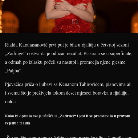
Rialda Karahasanović prvi put je bila u rijalitiju u četvrtoj sezoni
„Zadruge“ i ostvarila je odličan rezultat. Plasirala se u superfinale,
a odmah po izlasku počeli su nastupi i promocija njene pjesme
„Paljba“.
Pjevačica priča o ljubavi sa Kenanom Tahirovićem, planovima ali
i svemu što je preživjela tokom deset mjeseci boravka u rijalitiju.
rialda
Kako bi opisala svoje učešće u „Zadruzi“ i jesi li se predstavila u pravom
svjetlu?
rialda
-Što se tiče samog mog učešća ja sam prezadovoljna. Ispunila sam