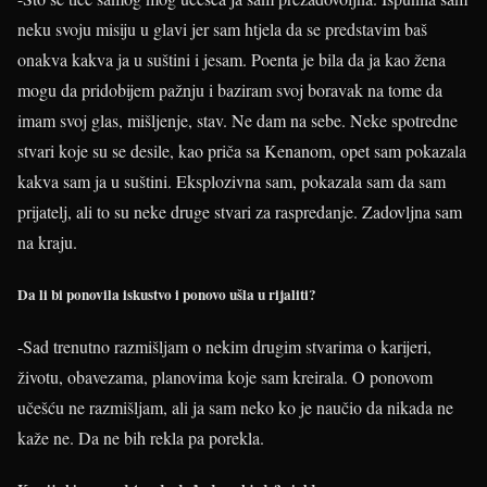
neku svoju misiju u glavi jer sam htjela da se predstavim baš
onakva kakva ja u suštini i jesam. Poenta je bila da ja kao žena
mogu da pridobijem pažnju i baziram svoj boravak na tome da
imam svoj glas, mišljenje, stav. Ne dam na sebe. Neke spotredne
stvari koje su se desile, kao priča sa Kenanom, opet sam pokazala
kakva sam ja u suštini. Eksplozivna sam, pokazala sam da sam
prijatelj, ali to su neke druge stvari za raspredanje. Zadovljna sam
na kraju.
Da li bi ponovila iskustvo i ponovo ušla u rijaliti?
-Sad trenutno razmišljam o nekim drugim stvarima o karijeri,
životu, obavezama, planovima koje sam kreirala. O ponovom
učešću ne razmišljam, ali ja sam neko ko je naučio da nikada ne
kaže ne. Da ne bih rekla pa porekla.