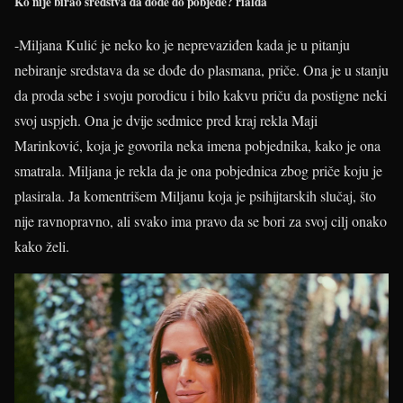
Ko nije birao sredstva da dođe do pobjede?
rialda
-Miljana Kulić je neko ko je neprevaziđen kada je u pitanju
nebiranje sredstava da se dođe do plasmana, priče. Ona je u stanju
da proda sebe i svoju porodicu i bilo kakvu priču da postigne neki
svoj uspjeh. Ona je dvije sedmice pred kraj rekla Maji
Marinković, koja je govorila neka imena pobjednika, kako je ona
smatrala. Miljana je rekla da je ona pobjednica zbog priče koju je
plasirala. Ja komentrišem Miljanu koja je psihijtarskih slučaj, što
nije ravnopravno, ali svako ima pravo da se bori za svoj cilj onako
kako želi.