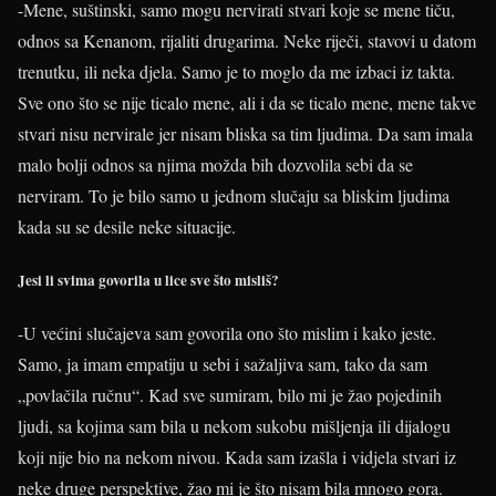
-Mene, suštinski, samo mogu nervirati stvari koje se mene tiču,
odnos sa Kenanom, rijaliti drugarima. Neke riječi, stavovi u datom
trenutku, ili neka djela. Samo je to moglo da me izbaci iz takta.
Sve ono što se nije ticalo mene, ali i da se ticalo mene, mene takve
stvari nisu nervirale jer nisam bliska sa tim ljudima. Da sam imala
malo bolji odnos sa njima možda bih dozvolila sebi da se
nerviram. To je bilo samo u jednom slučaju sa bliskim ljudima
kada su se desile neke situacije.
Jesi li svima govorila u lice sve što misliš?
-U većini slučajeva sam govorila ono što mislim i kako jeste.
Samo, ja imam empatiju u sebi i sažaljiva sam, tako da sam
„povlačila ručnu“. Kad sve sumiram, bilo mi je žao pojedinih
ljudi, sa kojima sam bila u nekom sukobu mišljenja ili dijalogu
koji nije bio na nekom nivou. Kada sam izašla i vidjela stvari iz
neke druge perspektive, žao mi je što nisam bila mnogo gora.