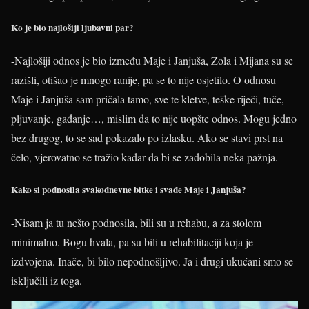
Ko je bio najlošiji ljubavni par?
-Najlošiji odnos je bio između Maje i Janjuša, Zola i Mijana su se
razišli, otišao je mnogo ranije, pa se to nije osjetilo. O odnosu
Maje i Janjuša sam pričala tamo, sve te kletve, teške riječi, tuče,
pljuvanje, gađanje…, mislim da to nije uopšte odnos. Mogu jedno
bez drugog, to se sad pokazalo po izlasku. Ako se stavi prst na
čelo, vjerovatno se tražio kadar da bi se zadobila neka pažnja.
Kako si podnosila svakodnevne bitke i svađe Maje i Janjuša?
-Nisam ja tu nešto podnosila, bili su u rehabu, a za stolom
minimalno. Bogu hvala, pa su bili u rehabilitaciji koja je
izdvojena. Inače, bi bilo nepodnošljivo. Ja i drugi ukućani smo se
isključili iz toga.