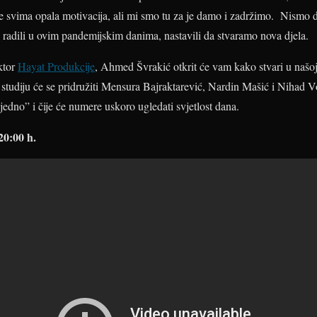
e svima opala motivacija, ali mi smo tu za je damo i zadržimo. Nismo d
 radili u ovim pandemijskim danima, nastavili da stvaramo nova djela.
ktor
Hayat Produkcije
, Ahmed Švrakić otkrit će vam kako stvari u našoj
. U studiju će se pridružiti Mensura Bajraktarević, Nardin Mašić i Nihad 
jedno” i čije će numere uskoro ugledati svjetlost dana.
20:00 h.