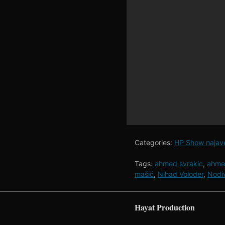
Categories:
HP Show najav
Tags:
ahmed svrakic
,
ahme
mašić
,
Nihad Voloder
,
Nodi
Hayat Production