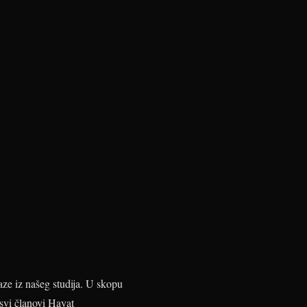
ze iz našeg studija. U skopu
 svi članovi Hayat