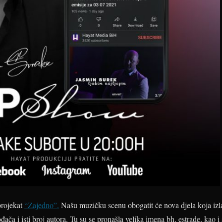
projekat
“Zajedno”.
Našu muzičku scenu obogatit će nova djela koja izla
ča i isti broj autora. Tu su se pronašla velika imena bh. estrade, kao i