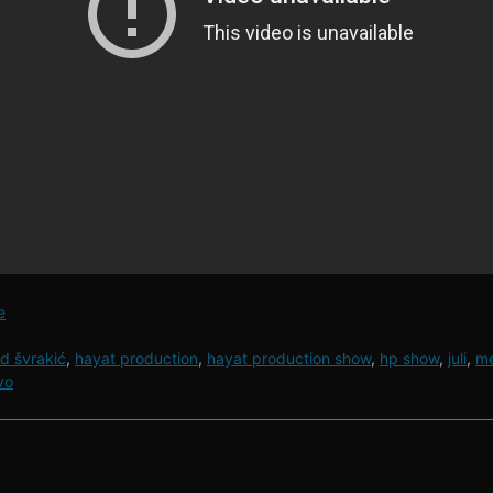
e
d švrakić
,
hayat production
,
hayat production show
,
hp show
,
juli
,
me
vo