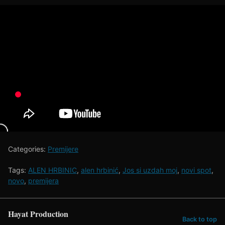
Categories:
Premijere
Tags:
ALEN HRBINIC
,
alen hrbinić
,
Jos si uzdah moj
,
novi spot
,
novo
,
premijera
Hayat Production
Back to top