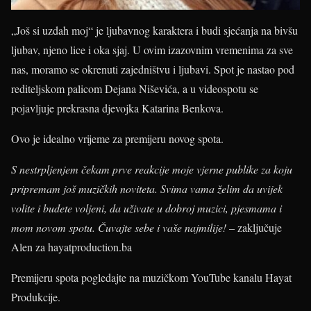
„Još si uzdah moj“ je ljubavnog karaktera i budi sjećanja na bivšu
ljubav, njeno lice i oka sjaj. U ovim izazovnim vremenima za sve
nas, moramo se okrenuti zajedništvu i ljubavi. Spot je nastao pod
rediteljskom palicom Dejana Niševića, a u videospotu se
pojavljuje prekrasna djevojka Katarina Benkova.
Ovo je idealno vrijeme za premijeru novog spota.
S nestrpljenjem čekam prve reakcije moje vjerne publike za koju
pripremam još muzičkih noviteta. Svima vama želim da uvijek
volite i budete voljeni, da uživate u dobroj muzici, pjesmama i
mom novom spotu. Čuvajte sebe i vaše najmilije!
– zaključuje
Alen za hayatproduction.ba
Premijeru spota pogledajte na muzičkom YouTube kanalu Hayat
Produkcije.