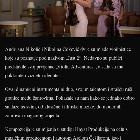
Andrijana Nikolić i Nikolina Čoković dvije su mlade violinistice
koje su poznatije pod nazivom „Just 2“. Nedavno su publici
predstavile svoj prvijenac „Violin Adventures“, a sada su mu
poklonile i vizuelni identitet.
Ovaj dinamični instrumentalni duo, svojim talentom i strašću ruši
granice među žanrovima. Pokazale su nam kako se jednako dobro
snalaze us svim, od klasične i filmske muzike, do modernih
žanrova i magičnog orijenta.
Kompozicija je snimljenja u studiju Hayat Produkcije na čelu s
muzičkim producentom i autorom Arelom Češljarom, kao i