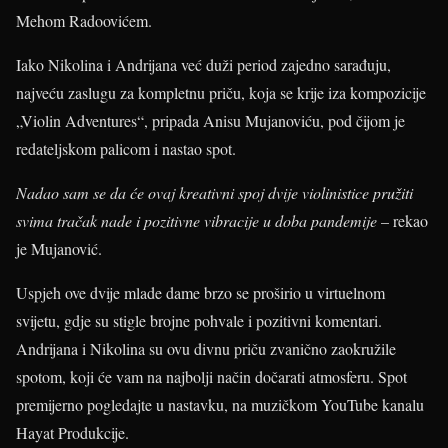
Mehom Radoovićem.
Iako Nikolina i Andrijana već duži period zajedno sarađuju,
najveću zaslugu za kompletnu priču, koja se krije iza kompozicije
„Violin Adventures“, pripada Anisu Mujanoviću, pod čijom je
redateljskom palicom i nastao spot.
Nadao sam se da će ovaj kreativni spoj dvije violinistice pružiti
svima tračak nade i pozitivne vibracije u doba pandemije
­– rekao
je Mujanović.
Uspjeh ove dvije mlade dame brzo se proširio u virtuelnom
svijetu, gdje su stigle brojne pohvale i pozitivni komentari.
Andrijana i Nikolina su ovu divnu priču zvanično zaokružile
spotom, koji će vam na najbolji način dočarati atmosferu. Spot
premijerno pogledajte u nastavku, na muzičkom YouTube kanalu
Hayat Produkcije.