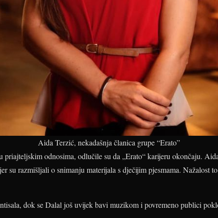
Aida Terzić, nekadašnja članica grupe “Erato”
 u priajteljskim odnosima, odlučile su da „Erato“ karijeru okončaju. Aida
r su razmišljali o snimanju materijala s dječijim pjesmama. Nažalost to 
jentisala, dok se Dalal još uvijek bavi muzikom i povremeno publici pokl