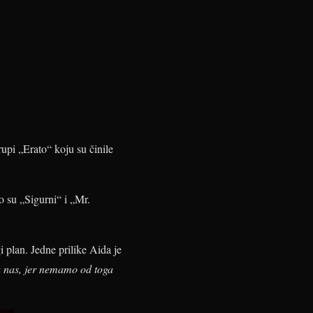
upi „Erato“ koju su činile
o su „Sigurni“ i „Mr.
 plan. Jedne prilike Aida je
za nas, jer nemamo od toga