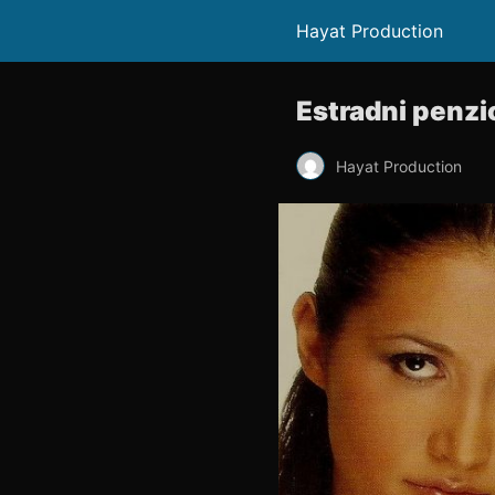
Hayat Production
Estradni penzio
Hayat Production