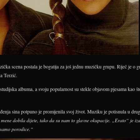
čka scena postala je bogatija za još jednu muzičku grupu. Riječ je o gr
a Terzić.
studijska albuma, a svoju popularnost su stekle objavom pjesama kao št
đenja sina potpuno je promijenila svoj život. Muziku je potisnula u drugi
e mene dobila dijete, tako da su nam to glavne okupacije. „Erato“ je i
imamo porodice.“