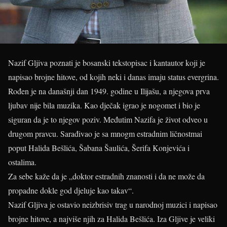
Nazif Gljiva poznati je bosanski tekstopisac i kantautor koji je
napisao brojne hitove, od kojih neki i danas imaju status evergrina.
Rođen je na današnji dan 1949. godine u Ilijašu, a njegova prva
ljubav nije bila muzika. Kao dječak igrao je nogomet i bio je
siguran da je to njegov poziv. Međutim Nazifa je život odveo u
drugom pravcu. Sarađivao je sa mnogm estradnim ličnostmai
poput Halida Bešlića, Šabana Šaulića, Šerifa Konjevića i
ostalima.
Za sebe kaže da je „doktor estradnih znanosti i da ne može da
propadne dokle god djeluje kao takav“.
Nazif Gljiva je ostavio neizbrisiv trag u narodnoj muzici i napisao
brojne hitove, a najviše njih za Halida Bešlića. Iza Gljive je veliki