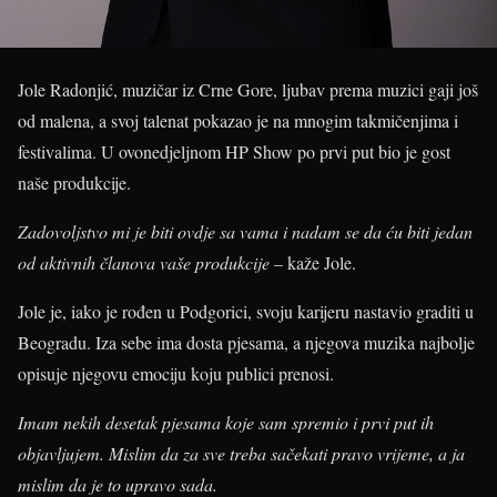
Jole Radonjić, muzičar iz Crne Gore, ljubav prema muzici gaji još
od malena, a svoj talenat pokazao je na mnogim takmičenjima i
festivalima. U ovonedjeljnom HP Show po prvi put bio je gost
naše produkcije.
Zadovoljstvo mi je biti ovdje sa vama i nadam se da ću biti jedan
od aktivnih članova vaše produkcije –
kaže Jole.
Jole je, iako je rođen u Podgorici, svoju karijeru nastavio graditi u
Beogradu. Iza sebe ima dosta pjesama, a njegova muzika najbolje
opisuje njegovu emociju koju publici prenosi.
Imam nekih desetak pjesama koje sam spremio i prvi put ih
objavljujem. Mislim da za sve treba sačekati pravo vrijeme, a ja
mislim da je to upravo sada.