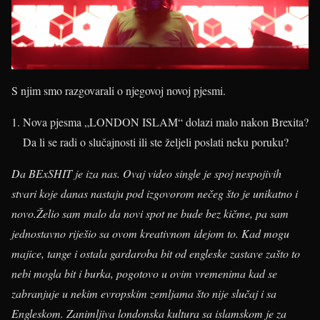
S njim smo razgovarali o njegovoj novoj pjesmi.
Nova pjesma „LONDON ISLAM“ dolazi malo nakon Brexita?
Da li se radi o slučajnosti ili ste željeli poslati neku poruku?
Da BExSHIT je iza nas. Ovaj video single je spoj nespojivih
stvari koje danas nastaju pod izgovorom nečeg što je unikatno i
novo.Želio sam malo da novi spot ne bude bez kičme, pa sam
jednostavno riješio sa ovom kreativnom idejom to. Kad mogu
majice, tange i ostala gardaroba bit od engleske zastave zašto to
nebi mogla bit i burka, pogotovo u ovim vremenima kad se
zabranjuje u nekim evropskim zemljama što nije slučaj i sa
Engleskom. Zanimljiva londonska kultura sa islamskom je za