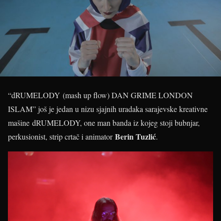
“dRUMELODY (mash up flow) DAN GRIME LONDON
ISLAM” još je jedan u nizu sjajnih uradaka sarajevske kreativne
mašine dRUMELODY, one man banda iz kojeg stoji bubnjar,
Berin Tuzlić
perkusionist, strip crtač i animator
.