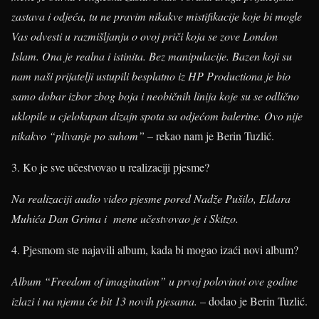
zastava i odjeća, tu ne pravim nikakve mistifikacije koje bi mogle
Vas odvesti u razmišljanju o ovoj priči koja se zove London
Islam. Ona je realna i istinita. Bez manipulacije. Bazen koji su
nam naši prijatelji ustupili besplatno iz HP Productiona je bio
samo dobar izbor zbog boja i neobičnih linija koje su se odlično
uklopile u cjelokupan dizajn spota sa odjećom balerine. Ovo nije
nikakvo “plivanje po suhom”
– rekao nam je Berin Tuzlić.
3. Ko je sve učestvovao u realizaciji pjesme?
Na realizaciji audio video pjesme pored Nadže Pušilo, Eldara
Muhića Dan Grima i mene učestvovao je i Skitzo.
4. Pjesmom ste najavili album, kada bi mogao izaći novi album?
Album “Freedom of imagination” u prvoj polovinoi ove godine
izlazi i na njemu će bit 13 novih pjesama.
– dodao je Berin Tuzlić.