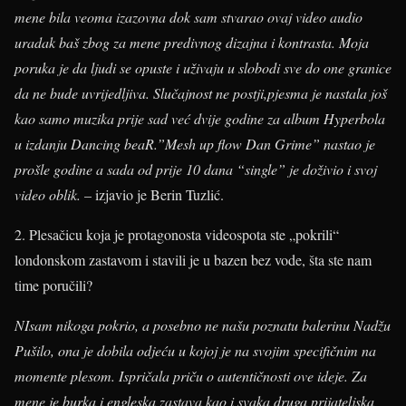
mene bila veoma izazovna dok sam stvarao ovaj video audio
uradak baš zbog za mene predivnog dizajna i kontrasta. Moja
poruka je da ljudi se opuste i uživaju u slobodi sve do one granice
da ne bude uvrijedljiva. Slučajnost ne postji,pjesma je nastala još
kao samo muzika prije sad već dvije godine za album Hyperbola
u izdanju Dancing beaR.”Mesh up flow Dan Grime” nastao je
prošle godine a sada od prije 10 dana “single” je doživio i svoj
video oblik.
– izjavio je Berin Tuzlić.
2. Plesačicu koja je protagonosta videospota ste „pokrili“
londonskom zastavom i stavili je u bazen bez vode, šta ste nam
time poručili?
NIsam nikoga pokrio, a posebno ne našu poznatu balerinu Nadžu
Pušilo, ona je dobila odjeću u kojoj je na svojim specifičnim na
momente plesom. Ispričala priču o autentičnosti ove ideje. Za
mene je burka i engleska zastava kao i svaka druga prijateljska