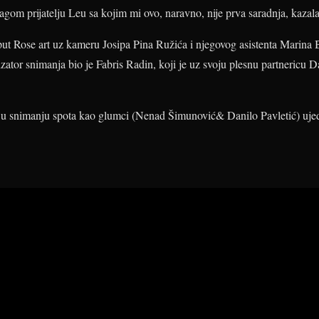
om prijatelju Leu sa kojim mi ovo, naravno, nije prva saradnja, kazala
 put Rose art uz kameru Josipa Pina Ružića i njegovog asistenta Marina 
zator snimanja bio je Fabris Radin, koji je uz svoju plesnu partnericu D
i u snimanju spota kao glumci (Nenad Šimunović& Danilo Pavletić) ujed