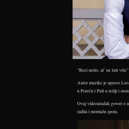
“Reci nešto, al’ ne šuti više
Autor muzike je upravo Leo,
u Poreču i Puli u režiji i mon
Ovaj videouradak govori o us
radila i montažu spota.