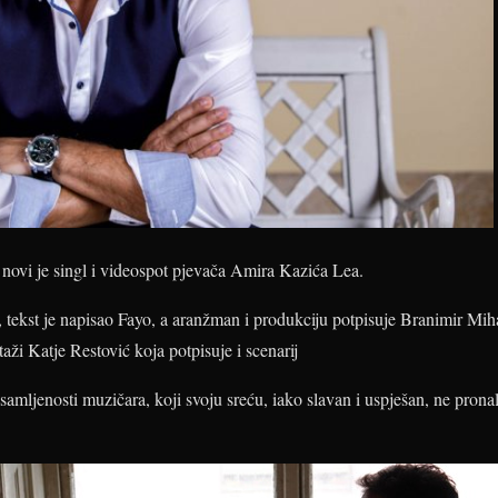
” novi je singl i videospot pjevača Amira Kazića Lea.
 tekst je napisao Fayo, a aranžman i produkciju potpisuje Branimir Mih
taži Katje Restović koja potpisuje i scenarij
amljenosti muzičara, koji svoju sreću, iako slavan i uspješan, ne pronala