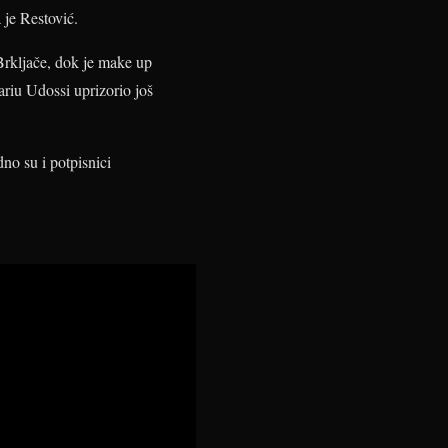
 je Restović.
Brkljače, dok je make up
ariu Udossi uprizorio još
no su i potpisnici